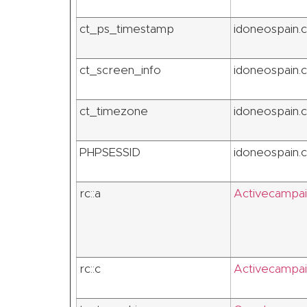
ct_ps_timestamp
idoneospain.
ct_screen_info
idoneospain.
ct_timezone
idoneospain.
PHPSESSID
idoneospain.
rc::a
Activecampa
rc::c
Activecampa